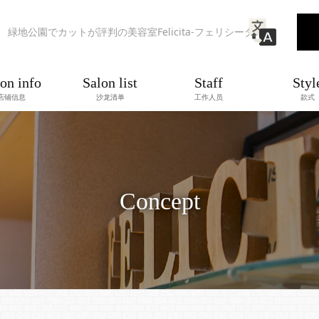
緑地公園でカットが評判の美容室Felicita-フェリシータ-
on info
Salon list
Staff
Styl
店铺信息
沙龙清单
工作人员
款式
Concept