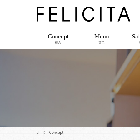
Concept
Menu
Sal
概念
菜单
Concept