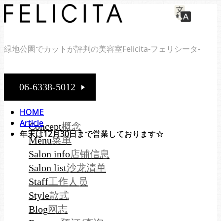
緑地公園でカットが評判の美容室Felicita-フェリシータ-
06-6338-5012
HOME
HOME
Article
Article
概念
Concept
年末は12月30日まで営業しております☆
年末は12月30日まで営業しております☆
菜单
Menu
店铺信息
Salon info
沙龙清单
Salon list
工作人员
Staff
款式
Style
网志
Blog