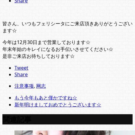
Share
皆さん、いつもフェリシータにご来店頂きありがとうござい
ます☆
今年は12月30日まで営業しております☆
年末年始のキレイになるお手伝いさせてください☆
是非ご来店お待ちしております☆
Tweet
Share
注意事项
,
网志
もう今年もあと僅かですね☆
新年明けましておめでとうございます☆
関連記事