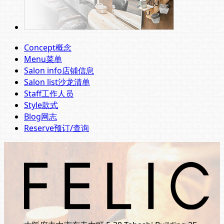
Concept
概念
Menu
菜单
Salon info
店铺信息
Salon list
沙龙清单
Staff
工作人员
Style
款式
Blog
网志
Reserve
预订/查询