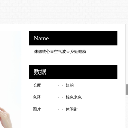
Name
侏儒核心束空气波☆彡短鲍勃
数据
长度
短的
色泽
棕色米色
图片
休闲街