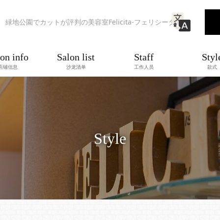
緑地公園でカットが評判の美容室Felicita-フェリシータ-
on info
Salon list
Staff
Styl
店铺信息
沙龙清单
工作人员
款式
Style