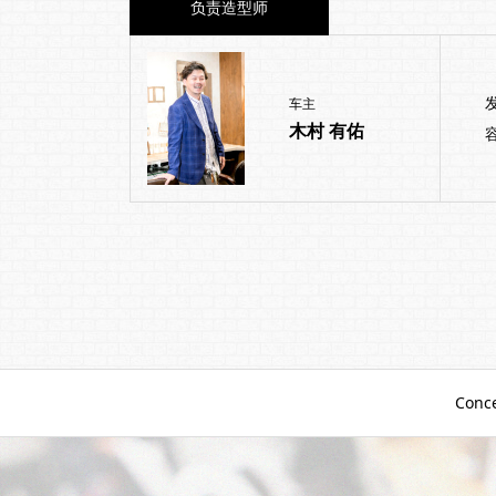
负责造型师
车主
木村 有佑
Conc